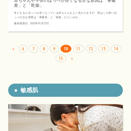
赤ちゃんや子供のほっぺが赤くなる主な原因は「寒暖
差」と「乾燥」
冬になるとほっぺが赤くなっている赤ちゃんをよく見かけますが、実はこの赤いほ
っぺの主な原因は「寒暖差」と「乾燥」だといわれ...
最終更新日 : 2023年01月27日
6
7
8
9
10
11
12
13
14
前
15
へ
次
へ
敏感肌