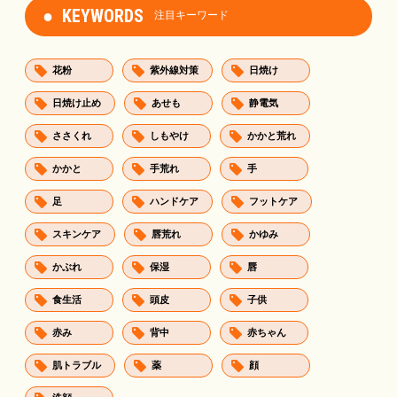
KEYWORDS
注目キーワード
花粉
紫外線対策
日焼け
日焼け止め
あせも
静電気
ささくれ
しもやけ
かかと荒れ
かかと
手荒れ
手
足
ハンドケア
フットケア
スキンケア
唇荒れ
かゆみ
かぶれ
保湿
唇
食生活
頭皮
子供
赤み
背中
赤ちゃん
肌トラブル
薬
顔