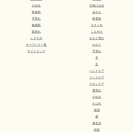
かゆみ
日焼け止め
乾燥肌
あせも
手荒れ
静電気
敏感肌
ささくれ
肌荒れ
しもやけ
しそラボ
かかと荒れ
キーワード一覧
かかと
サイトマップ
手荒れ
手
足
ハンドケア
フットケア
スキンケア
唇荒れ
かゆみ
かぶれ
保湿
唇
食生活
頭皮