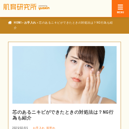
»
»
肌育研究所
お手入れ
芯のあるニキビができたときの対処法は？NG行為も紹
介
芯のあるニキビができたときの対処法は？NG行
為も紹介
2025/02/05
お手入れ
肌荒れ