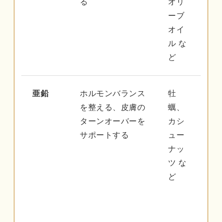
る
オリ
ーブ
オイ
ル な
ど
亜鉛
ホルモンバランス
牡
を整える、皮膚の
蠣、
ターンオーバーを
カシ
サポートする
ュー
ナッ
ツ な
ど