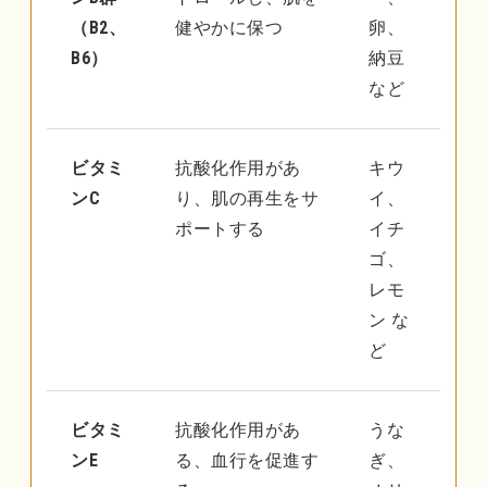
（B2、
健やかに保つ
卵、
B6）
納豆
など
ビタミ
抗酸化作用があ
キウ
ンC
り、肌の再生をサ
イ、
ポートする
イチ
ゴ、
レモ
ン な
ど
ビタミ
抗酸化作用があ
うな
ンE
る、血行を促進す
ぎ、