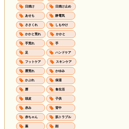
日焼け
日焼け止め
あせも
静電気
ささくれ
しもやけ
かかと荒れ
かかと
手荒れ
手
足
ハンドケア
フットケア
スキンケア
唇荒れ
かゆみ
かぶれ
保湿
唇
食生活
頭皮
子供
赤み
背中
赤ちゃん
肌トラブル
薬
顔