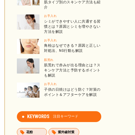
肌タイプ別のスキンケア方法も紹
介
お手入れ
シミができやすい人に共通する習
慣とは？原因とシミを増やさない
方法を解説
お手入れ
角栓はなぜできる？原因と正しい
対処法、NG行動も解説
肌荒れ
肌荒れで赤みが出る理由とは？ス
キンケア方法と予防するポイント
も解説
お手入れ
子供の日焼けはどう防ぐ？対策の
ポイント＆アフターケアを解説
KEYWORDS
注目キーワード
花粉
紫外線対策