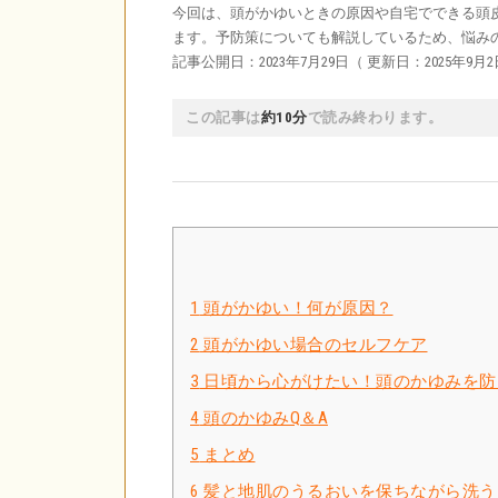
今回は、頭がかゆいときの原因や自宅でできる頭
ます。予防策についても解説しているため、悩み
記事公開日：2023年7月29日（ 更新日：2025年9月2
この記事は
約10分
で読み終わります。
1
頭がかゆい！何が原因？
2
頭がかゆい場合のセルフケア
3
日頃から心がけたい！頭のかゆみを防
4
頭のかゆみQ＆A
5
まとめ
6
髪と地肌のうるおいを保ちながら洗う