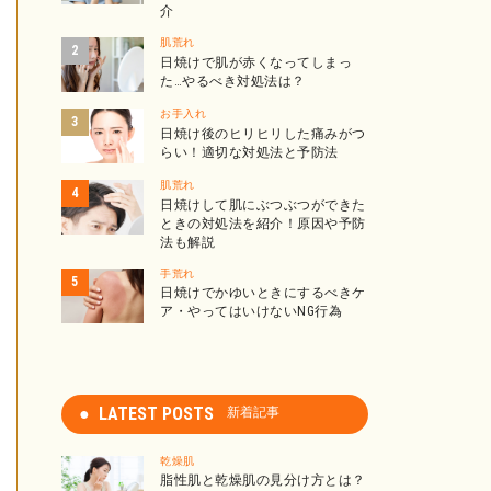
介
肌荒れ
日焼けで肌が赤くなってしまっ
た…やるべき対処法は？
お手入れ
日焼け後のヒリヒリした痛みがつ
らい！適切な対処法と予防法
肌荒れ
日焼けして肌にぶつぶつができた
ときの対処法を紹介！原因や予防
法も解説
手荒れ
日焼けでかゆいときにするべきケ
ア・やってはいけないNG行為
LATEST POSTS
新着記事
乾燥肌
脂性肌と乾燥肌の見分け方とは？