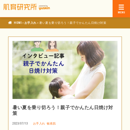
»
»
肌育研究所
お手入れ
暑い夏を乗り切ろう！親子でかんたん日焼け対策
暑い夏を乗り切ろう！親子でかんたん日焼け対
策
2023/07/13
お手入れ
敏感肌