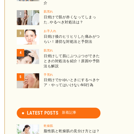
介
肌荒れ
日焼けで肌が赤くなってしまっ
た…やるべき対処法は？
お手入れ
日焼け後のヒリヒリした痛みがつ
らい！適切な対処法と予防法
肌荒れ
日焼けして肌にぶつぶつができた
ときの対処法を紹介！原因や予防
法も解説
手荒れ
日焼けでかゆいときにするべきケ
ア・やってはいけないNG行為
LATEST POSTS
新着記事
乾燥肌
脂性肌と乾燥肌の見分け方とは？