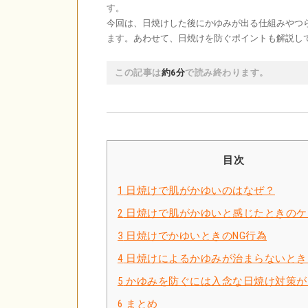
す。
今回は、日焼けした後にかゆみが出る仕組みやつ
ます。あわせて、日焼けを防ぐポイントも解説し
この記事は
約6分
で読み終わります。
目次
1
日焼けで肌がかゆいのはなぜ？
2
日焼けで肌がかゆいと感じたときのケ
3
日焼けでかゆいときのNG行為
4
日焼けによるかゆみが治まらないとき
5
かゆみを防ぐには入念な日焼け対策が
6
まとめ