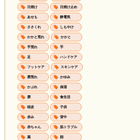
日焼け
日焼け止め
あせも
静電気
ささくれ
しもやけ
かかと荒れ
かかと
手荒れ
手
足
ハンドケア
フットケア
スキンケア
唇荒れ
かゆみ
かぶれ
保湿
唇
食生活
頭皮
子供
赤み
背中
赤ちゃん
肌トラブル
薬
顔