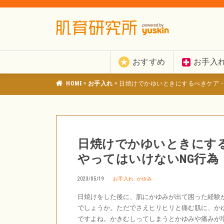
おすすめ
お手入
»
»
肌育研究所
お手入れ
日焼けでかゆいときにするべきケア・
日焼けでかゆいときにす
やってはいけないNG行為
2023/05/19
お手入れ
かゆみ
日焼けをした後に、肌にかゆみが出て困った経験
でしょうか。ただでさえヒリヒリと痛む肌に、か
ですよね。かきむしってしまうとかゆみや痛みが