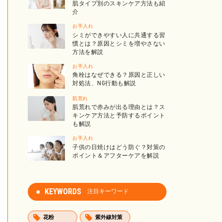
肌タイプ別のスキンケア方法も紹
介
お手入れ
シミができやすい人に共通する習
慣とは？原因とシミを増やさない
方法を解説
お手入れ
角栓はなぜできる？原因と正しい
対処法、NG行動も解説
肌荒れ
肌荒れで赤みが出る理由とは？ス
キンケア方法と予防するポイント
も解説
お手入れ
子供の日焼けはどう防ぐ？対策の
ポイント＆アフターケアを解説
KEYWORDS
注目キーワード
花粉
紫外線対策