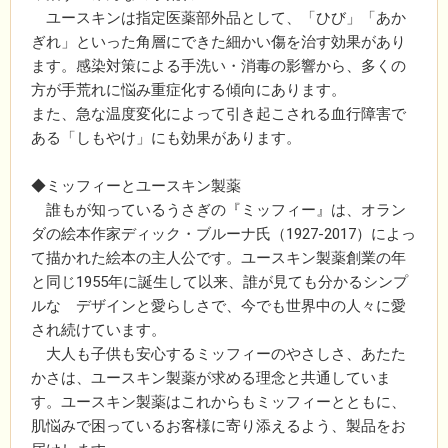
ユースキンは指定医薬部外品として、「ひび」「あか
ぎれ」といった角層にできた細かい傷を治す効果があり
ます。感染対策による手洗い・消毒の影響から、多くの
方が手荒れに悩み重症化する傾向にあります。
また、急な温度変化によって引き起こされる血行障害で
ある「しもやけ」にも効果があります。
◆ミッフィーとユースキン製薬
誰もが知っているうさぎの『ミッフィー』は、オラン
ダの絵本作家ディック・ブルーナ氏（1927-2017）によっ
て描かれた絵本の主人公です。ユースキン製薬創業の年
と同じ1955年に誕生して以来、誰が見ても分かるシンプ
ルな デザインと愛らしさで、今でも世界中の人々に愛
され続けています。
大人も子供も安心するミッフィーのやさしさ、あたた
かさは、ユースキン製薬が求める理念と共通していま
す。ユースキン製薬はこれからもミッフィーとともに、
肌悩みで困っているお客様に寄り添えるよう、製品をお