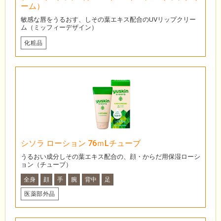
ーム）
敏感な唇をうるおす、しその葉エキス配合のUVリップクリー
ム（ミッフィーデザイン）
化粧品
シソラ ローション 76ｍLチューブ
うるおい成分しその葉エキス配合の、顔・からだ用保湿ローシ
ョン（チューブ）
全身
顔
手
腕
背中
足
医薬部外品