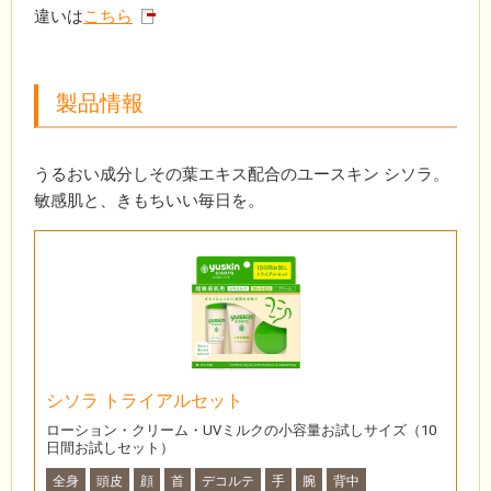
違いは
こちら
製品情報
うるおい成分しその葉エキス配合のユースキン シソラ。
敏感肌と、きもちいい毎日を。
シソラ トライアルセット
ローション・クリーム・UVミルクの小容量お試しサイズ（10
日間お試しセット）
全身
頭皮
顔
首
デコルテ
手
腕
背中