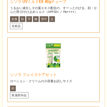
シソラ UVミルクEX 40gチューブ
うるおい成分しその葉エキス配合の、すーっとのびる、顔・か
らだ用 日やけ止めミルク（SPF50+ ／ PA++++）
全身
顔
手
腕
背中
足
化粧品
シソラ フェイスケアセット
ローション・クリームの小容量お試しサイズ
顔
医薬部外品