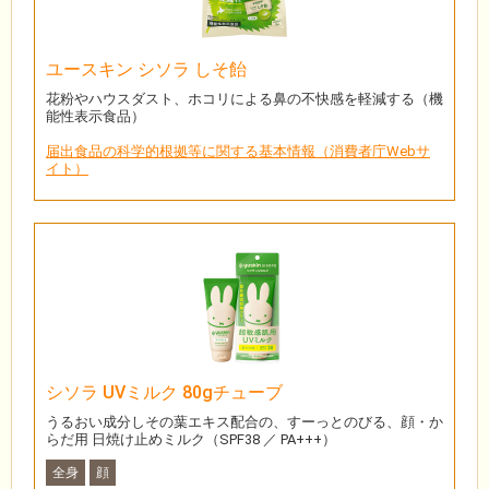
ユースキン シソラ しそ飴
花粉やハウスダスト、ホコリによる鼻の不快感を軽減する（機
能性表示食品）
届出食品の科学的根拠等に関する基本情報（消費者庁Webサ
イト）
シソラ UVミルク 80gチューブ
うるおい成分しその葉エキス配合の、すーっとのびる、顔・か
らだ用 日焼け止めミルク（SPF38 ／ PA+++）
全身
顔