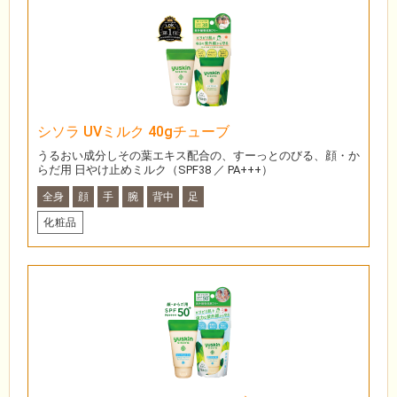
シソラ UVミルク 40gチューブ
うるおい成分しその葉エキス配合の、すーっとのびる、顔・か
らだ用 日やけ止めミルク（SPF38 ／ PA+++）
全身
顔
手
腕
背中
足
化粧品