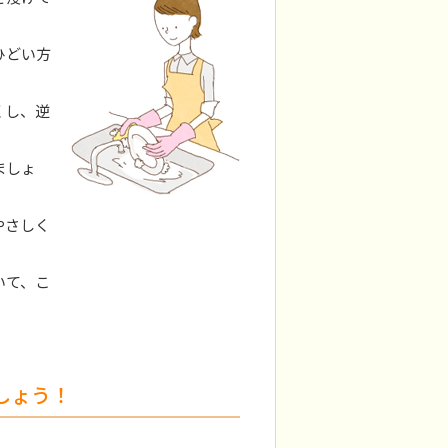
ひどい方
くし、逆
ましょ
やさしく
いて、こ
しょう！