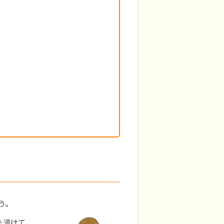
う。
を浸けて