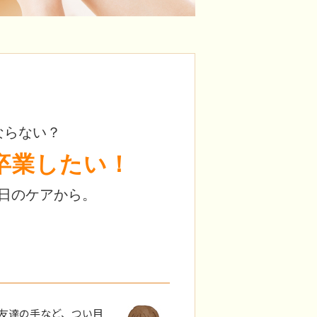
ならない？
卒業したい！
日のケアから。
友達の手など、つい目