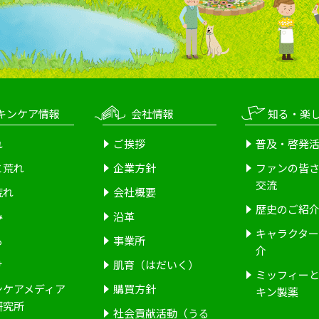
キンケア情報
会社情報
知る・楽
れ
ご挨拶
普及・啓発
と荒れ
企業方針
ファンの皆
交流
荒れ
会社概要
歴史のご紹
み
沿革
キャラクタ
も
事業所
介
け
肌育（はだいく）
ミッフィー
ンケアメディア
購買方針
キン製薬
研究所
社会貢献活動（うる