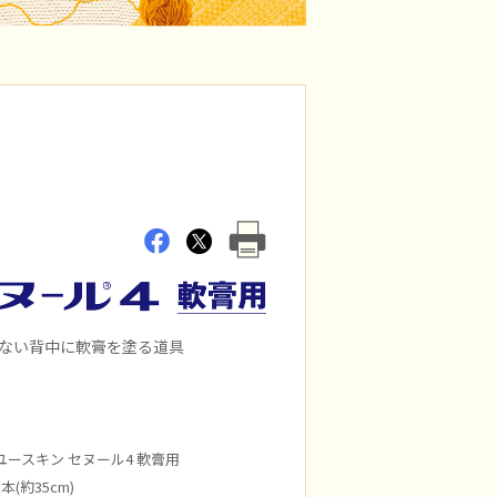
ない背中に軟膏を塗る道具
ースキン セヌール4 軟膏用
(約35cm)