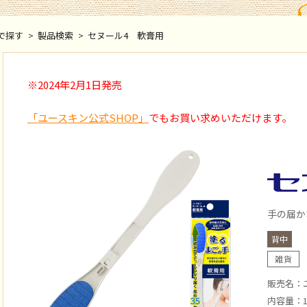
で探す
>
製品検索
>
セヌール4 軟膏用
※2024年2月1日発売
「ユースキン公式SHOP」
でもお買い求めいただけます。
手の届か
背中
雑貨
販売名：ユ
内容量：1本