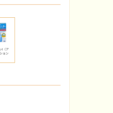
ンI（ア
ション