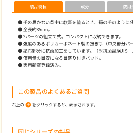
製品特長
成分
使用
● 手の届かない背中に軟膏を塗るとき、孫の手のように
● 全長約35cm。
● 3パーツの組立て式。コンパクトに収納できます。
● 強度のあるポリカーボネート製の接ぎ手（中央部分パ
● 塗布部分に抗菌加工をしています。（※抗菌試験JIS Z2
● 使用量の目安になる目盛り付きパッド。
● 実用新案登録済み。
この製品のよくあるご質問
右上の
をクリックすると、表示されます。
同じシリーズの製品