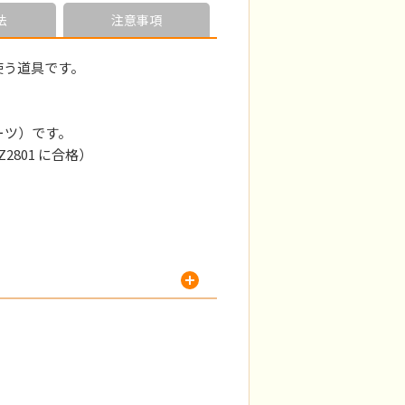
法
注意事項
使う道具です。
ーツ）です。
801 に合格）