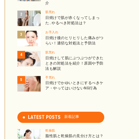
介
肌荒れ
日焼けで肌が赤くなってしまっ
た…やるべき対処法は？
お手入れ
日焼け後のヒリヒリした痛みがつ
らい！適切な対処法と予防法
肌荒れ
日焼けして肌にぶつぶつができた
ときの対処法を紹介！原因や予防
法も解説
手荒れ
日焼けでかゆいときにするべきケ
ア・やってはいけないNG行為
LATEST POSTS
新着記事
乾燥肌
脂性肌と乾燥肌の見分け方とは？