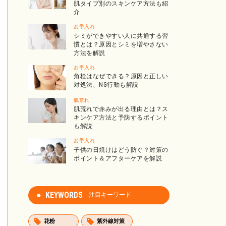
肌タイプ別のスキンケア方法も紹
介
お手入れ
シミができやすい人に共通する習
慣とは？原因とシミを増やさない
方法を解説
お手入れ
角栓はなぜできる？原因と正しい
対処法、NG行動も解説
肌荒れ
肌荒れで赤みが出る理由とは？ス
キンケア方法と予防するポイント
も解説
お手入れ
子供の日焼けはどう防ぐ？対策の
ポイント＆アフターケアを解説
KEYWORDS
注目キーワード
花粉
紫外線対策