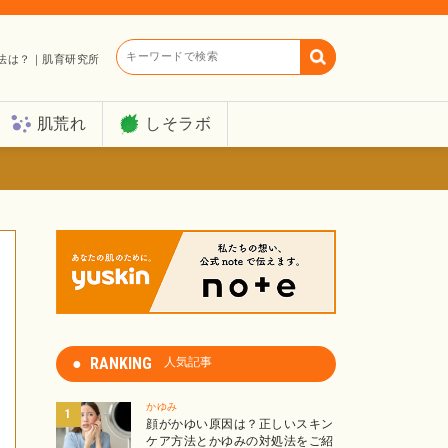
キーワードで検索
法は？｜肌育研究所
肌荒れ
しそラボ
RANKING
人気記事
かゆみ
顔がかゆい原因は？正しいスキン
ケア方法とかゆみの対処法をご紹