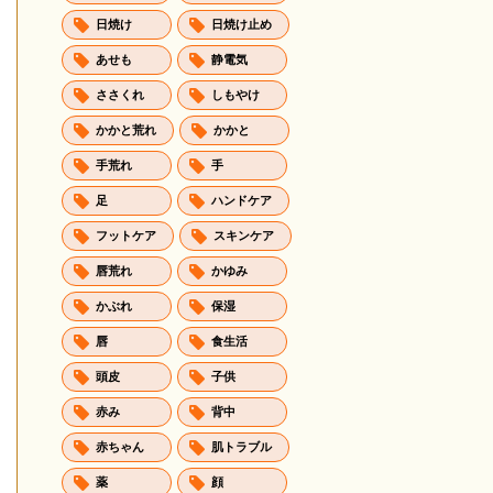
日焼け
日焼け止め
あせも
静電気
ささくれ
しもやけ
かかと荒れ
かかと
手荒れ
手
足
ハンドケア
フットケア
スキンケア
唇荒れ
かゆみ
かぶれ
保湿
唇
食生活
頭皮
子供
赤み
背中
赤ちゃん
肌トラブル
薬
顔