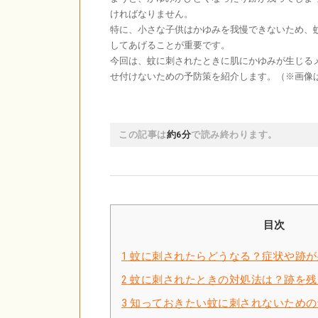
ければなりません。
特に、小さな子供はかゆみを我慢できないため、
してあげることが重要です。
今回は、蚊に刺されたときに肌にかゆみが生じる
せ付けないための予防策を紹介します。（※画像
この記事は
約6分
で読み終わります。
目次
1
蚊に刺されたらどうなる？症状や跡が
2
蚊に刺されたときの対処法は？跡を残
3
知っておきたい蚊に刺されないための