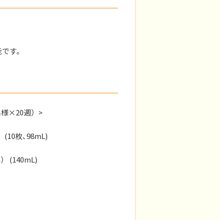
能です。
様×20週）>
0枚､98mL)
140mL)