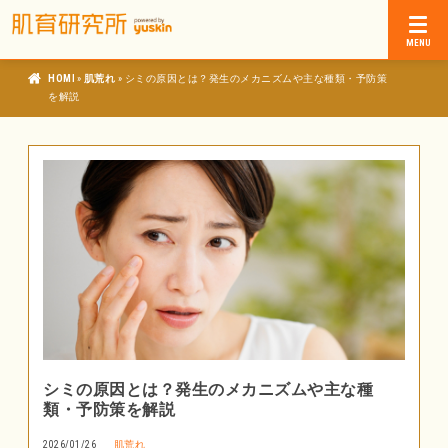
»
»
肌育研究所
肌荒れ
シミの原因とは？発生のメカニズムや主な種類・予防策
を解説
シミの原因とは？発生のメカニズムや主な種
類・予防策を解説
2026/01/26
肌荒れ