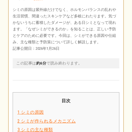
シミの原因は紫外線だけでなく、ホルモンバランスの乱れや
生活習慣、間違ったスキンケアなど多岐にわたります。気づ
かないうちに蓄積したダメージが、ある日シミとなって現れ
ます。「なぜシミができるのか」を知ることは、正しい予防
とケアのために必要です。今回は、シミができる原因や仕組
み、主な種類と予防策について詳しく解説します。
記事公開日：2026年1月26日
この記事は
約6分
で読み終わります。
目次
1
シミの原因
2
シミが作られるメカニズム
3
シミの主な種類