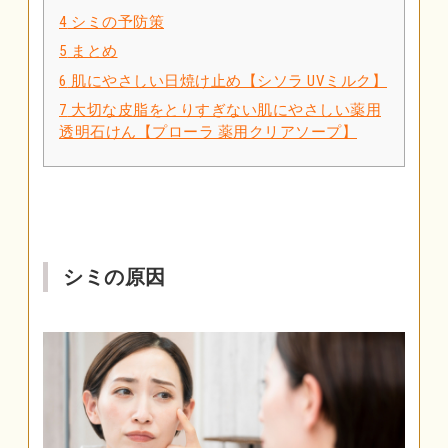
4
シミの予防策
5
まとめ
6
肌にやさしい日焼け止め【シソラ UVミルク】
7
大切な皮脂をとりすぎない肌にやさしい薬用
透明石けん【プローラ 薬用クリアソープ】
シミの原因