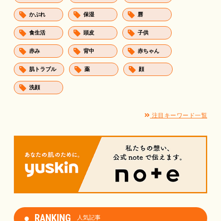
かぶれ
保湿
唇
食生活
頭皮
子供
赤み
背中
赤ちゃん
肌トラブル
薬
顔
洗顔
注目キーワード一覧
RANKING
人気記事