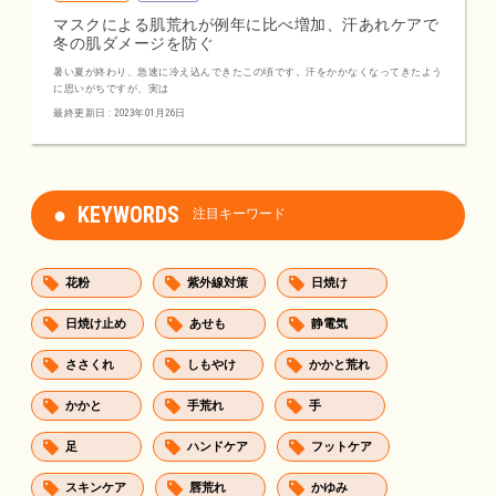
マスクによる肌荒れが例年に比べ増加、汗あれケアで
冬の肌ダメージを防ぐ
暑い夏が終わり、急速に冷え込んできたこの頃です。汗をかかなくなってきたよう
に思いがちですが、実は
最終更新日 : 2023年01月26日
KEYWORDS
注目キーワード
花粉
紫外線対策
日焼け
日焼け止め
あせも
静電気
ささくれ
しもやけ
かかと荒れ
かかと
手荒れ
手
足
ハンドケア
フットケア
スキンケア
唇荒れ
かゆみ