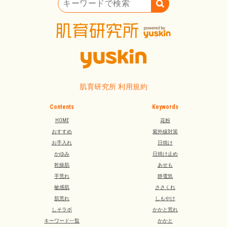
キーワードで検索
肌育研究所 利用規約
Contents
Keywords
HOME
花粉
おすすめ
紫外線対策
お手入れ
日焼け
かゆみ
日焼け止め
乾燥肌
あせも
手荒れ
静電気
敏感肌
ささくれ
肌荒れ
しもやけ
しそラボ
かかと荒れ
キーワード一覧
かかと