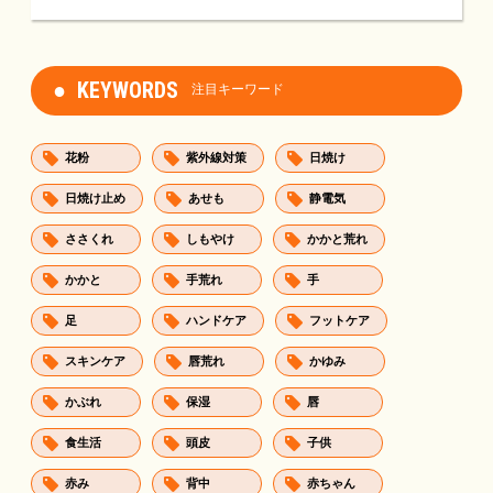
KEYWORDS
注目キーワード
花粉
紫外線対策
日焼け
日焼け止め
あせも
静電気
ささくれ
しもやけ
かかと荒れ
かかと
手荒れ
手
足
ハンドケア
フットケア
スキンケア
唇荒れ
かゆみ
かぶれ
保湿
唇
食生活
頭皮
子供
赤み
背中
赤ちゃん