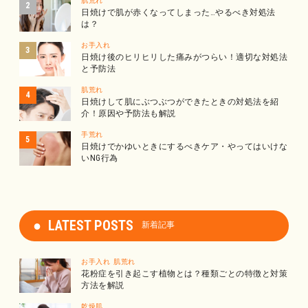
肌荒れ
日焼けで肌が赤くなってしまった…やるべき対処法
は？
お手入れ
日焼け後のヒリヒリした痛みがつらい！適切な対処法
と予防法
肌荒れ
日焼けして肌にぶつぶつができたときの対処法を紹
介！原因や予防法も解説
手荒れ
日焼けでかゆいときにするべきケア・やってはいけな
いNG行為
LATEST POSTS
新着記事
お手入れ
肌荒れ
花粉症を引き起こす植物とは？種類ごとの特徴と対策
方法を解説
乾燥肌