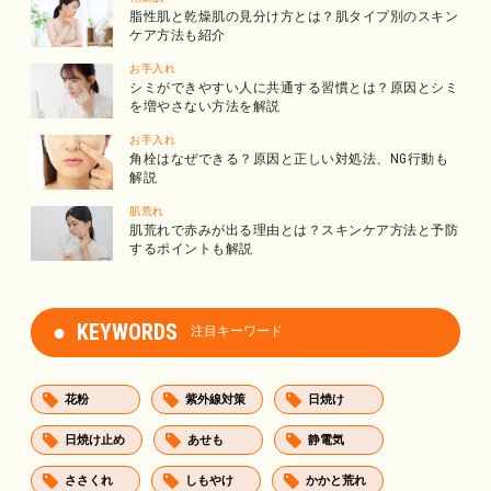
脂性肌と乾燥肌の見分け方とは？肌タイプ別のスキン
ケア方法も紹介
お手入れ
シミができやすい人に共通する習慣とは？原因とシミ
を増やさない方法を解説
お手入れ
角栓はなぜできる？原因と正しい対処法、NG行動も
解説
肌荒れ
肌荒れで赤みが出る理由とは？スキンケア方法と予防
するポイントも解説
KEYWORDS
注目キーワード
花粉
紫外線対策
日焼け
日焼け止め
あせも
静電気
ささくれ
しもやけ
かかと荒れ