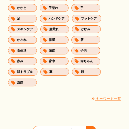
かかと
手荒れ
手
足
ハンドケア
フットケア
スキンケア
唇荒れ
かゆみ
かぶれ
保湿
唇
食生活
頭皮
子供
赤み
背中
赤ちゃん
肌トラブル
薬
顔
洗顔
キーワード一覧