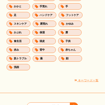
かかと
手荒れ
手
足
ハンドケア
フットケア
スキンケア
唇荒れ
かゆみ
かぶれ
保湿
唇
食生活
頭皮
子供
赤み
背中
赤ちゃん
肌トラブル
薬
顔
洗顔
キーワード一覧