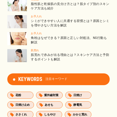
脂性肌と乾燥肌の見分け方とは？肌タイプ別のスキン
ケア方法も紹介
お手入れ
シミができやすい人に共通する習慣とは？原因とシミ
を増やさない方法を解説
お手入れ
角栓はなぜできる？原因と正しい対処法、NG行動も
解説
肌荒れ
肌荒れで赤みが出る理由とは？スキンケア方法と予防
するポイントも解説
KEYWORDS
注目キーワード
花粉
紫外線対策
日焼け
日焼け止め
あせも
静電気
ささくれ
しもやけ
かかと荒れ