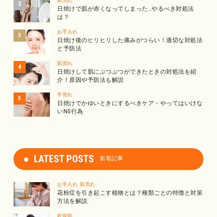
肌荒れ
日焼けで肌が赤くなってしまった…やるべき対処法
は？
お手入れ
日焼け後のヒリヒリした痛みがつらい！適切な対処法
と予防法
肌荒れ
日焼けして肌にぶつぶつができたときの対処法を紹
介！原因や予防法も解説
手荒れ
日焼けでかゆいときにするべきケア・やってはいけな
いNG行為
LATEST POSTS
新着記事
お手入れ
肌荒れ
花粉症を引き起こす植物とは？種類ごとの特徴と対策
方法を解説
乾燥肌