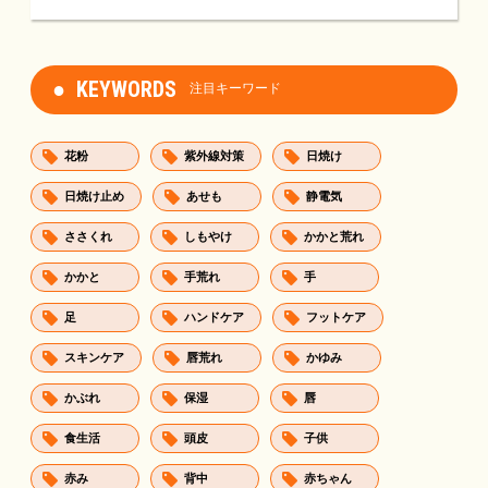
KEYWORDS
注目キーワード
花粉
紫外線対策
日焼け
日焼け止め
あせも
静電気
ささくれ
しもやけ
かかと荒れ
かかと
手荒れ
手
足
ハンドケア
フットケア
スキンケア
唇荒れ
かゆみ
かぶれ
保湿
唇
食生活
頭皮
子供
赤み
背中
赤ちゃん