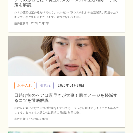
策を解説
シミの原因は紫外線だけでなく、ホルモンバランスの乱れや生活習慣、間違ったス
キンケアなど多岐にわたります。気づかないうちに...
最終更新日 : 2026年01月26日
お手入れ
肌荒れ
2025年04月30日
日焼け後のケアは素早さが大事！肌ダメージを軽減す
るコツを徹底解説
普段から気にかけて日焼け対策をしていても、うっかり焼けてしまうこともあるで
しょう。もっとも大切なのは日頃の日焼け対策の徹...
最終更新日 : 2026年03月27日