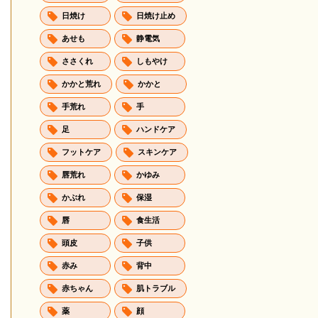
日焼け
日焼け止め
あせも
静電気
ささくれ
しもやけ
かかと荒れ
かかと
手荒れ
手
足
ハンドケア
フットケア
スキンケア
唇荒れ
かゆみ
かぶれ
保湿
唇
食生活
頭皮
子供
赤み
背中
赤ちゃん
肌トラブル
薬
顔