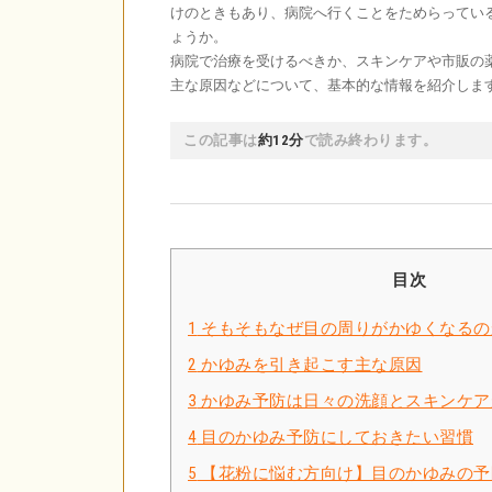
けのときもあり、病院へ行くことをためらってい
ょうか。
病院で治療を受けるべきか、スキンケアや市販の
主な原因などについて、基本的な情報を紹介しま
この記事は
約12分
で読み終わります。
目次
1
そもそもなぜ目の周りがかゆくなるの
2
かゆみを引き起こす主な原因
3
かゆみ予防は日々の洗顔とスキンケア
4
目のかゆみ予防にしておきたい習慣
5
【花粉に悩む方向け】目のかゆみの予