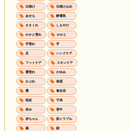
日焼け
日焼け止め
あせも
静電気
ささくれ
しもやけ
かかと荒れ
かかと
手荒れ
手
足
ハンドケア
フットケア
スキンケア
唇荒れ
かゆみ
かぶれ
保湿
唇
食生活
頭皮
子供
赤み
背中
赤ちゃん
肌トラブル
薬
顔