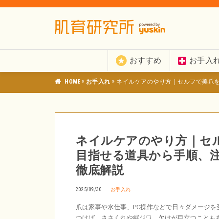
おすすめ
お手入
»
»
肌育研究所
お手入れ
ネイルケアのやり方｜セルフで美爪
ネイルケアのやり方｜セ
目指せる道具から手順、
徹底解説
2025/09/30
お手入れ
爪は家事や水仕事、PC操作などで日々ダメージを
つけば、ささくれや縦ジワ、欠けが目立つことも