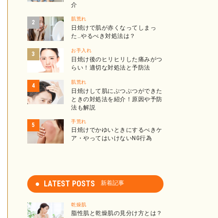
介
肌荒れ
日焼けで肌が赤くなってしまっ
た…やるべき対処法は？
お手入れ
日焼け後のヒリヒリした痛みがつ
らい！適切な対処法と予防法
肌荒れ
日焼けして肌にぶつぶつができた
ときの対処法を紹介！原因や予防
法も解説
手荒れ
日焼けでかゆいときにするべきケ
ア・やってはいけないNG行為
LATEST POSTS
新着記事
乾燥肌
脂性肌と乾燥肌の見分け方とは？