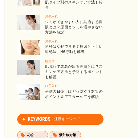
肌タイプ別のスキンケア方法も紹
介
お手入れ
シミができやすい人に共通する習
慣とは？原因とシミを増やさない
方法を解説
お手入れ
角栓はなぜできる？原因と正しい
対処法、NG行動も解説
肌荒れ
肌荒れで赤みが出る理由とは？ス
キンケア方法と予防するポイント
も解説
お手入れ
子供の日焼けはどう防ぐ？対策の
ポイント＆アフターケアを解説
KEYWORDS
注目キーワード
花粉
紫外線対策