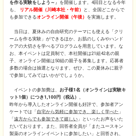
を作る実験をしよう～
』を開催します。4回目となる今年
も、
リアル開催（川崎本社・午前）
と、全国どこからで
も参加できる
オンライン開催（午後）
を実施します。
当日は、夏休みの自由研究のテーマにも使える「クリ
ームを作る実験」ができるほか、お肌のしくみやハンド
ケアの大切さを学べるプログラムを用意しています。な
お、本イベントは定員制で、本社開催は21組42名の親
子、オンライン開催は50組の親子を募集します。応募者
多数の場合は抽選となります。ぜひ、この夏休みに親子
で参加してみてはいかがでしょうか。
イベントの参加費は、
お子様1名（オンラインは実験キ
ット1個）につき1,100円（税込）
。
昨年から導入したオンライン開催も好評で、参加者アン
ケートでは「
自宅から気軽に参加でき、楽しく学べた
」
「
遠方からでも参加できて嬉しい
」といったお声をいた
だいております。また、回答者全員が「またユースキン
製薬のオンラインイベントに参加したい」と回答され、