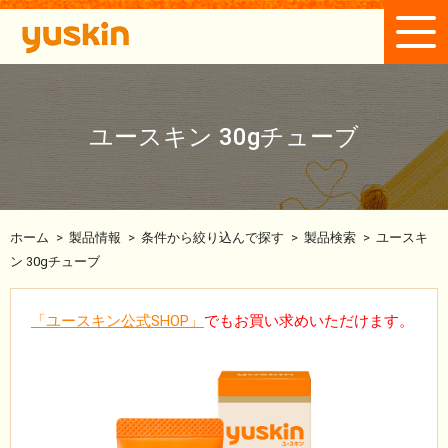
ユースキン 30gチューブ
ホーム
>
製品情報
>
条件から絞り込んで探す
>
製品検索
>
ユースキ
ン 30gチューブ
「ユースキン公式SHOP」
でもお買い求めいただけます。