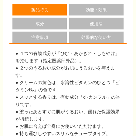
製品特長
効能・効果
成分
使用法
注意事項
効果的な使い方
● ４つの有効成分が「ひび・あかぎれ・しもやけ」
を治します（指定医薬部外品）。
● ２つのうるおい成分がお肌にうるおいを与えま
す。
● クリームの黄色は、水溶性ビタミンのひとつ「ビ
タミンB
」の色です。
2
● スッとする香りは、有効成分「dl-カンフル」の香
りです。
● 塗ったあとすぐに肌がうるおい、優れた保湿効果
が持続します。
● お肌に合えば全身にお使いいただけます。
● 持ち運びしやすいスリムなチューブタイプ。